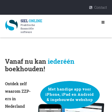
Contact
SIEL
ONLINE
Praktische
financiële
software
Vanaf nu kan
iederéén
boekhouden!
Ontdek zelf
waarom ZZP-
ers in
Nederland