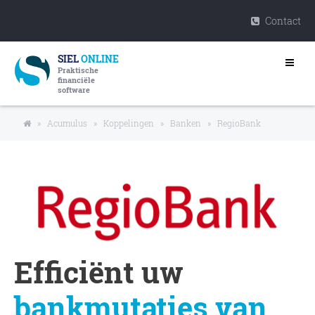
Contact
SIEL
ONLINE
Praktische
financiële
software
»
Acumulus
»
Koppelingen
»
Banken
»
RegioBank
Efficiënt uw
bankmutaties van