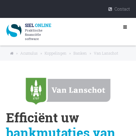
Contact
SIEL
ONLINE
Praktische
financiële
software
»
Acumulus
»
Koppelingen
»
Banken
»
Van Lanschot
Efficiënt uw
bankmutaties van