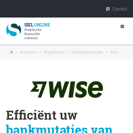
Contact
SIEL
ONLINE
Praktische
financiële
software
»
Acumulus
»
Koppelingen
»
Betaaloplossingen
»
Wise
Efficiënt uw
bankmutaties van