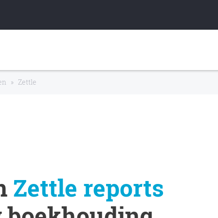
en
»
Zettle
an
Zettle reports
 boekhouding