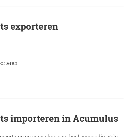
rts exporteren
orteren.
rts importeren in Acumulus
s importeren en verwerken gaat heel eenvoudig. Volg