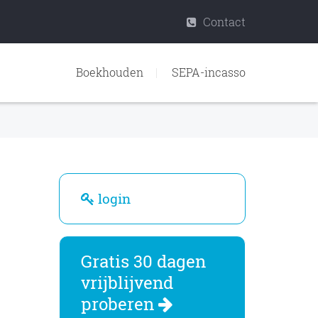
Contact
Boekhouden
SEPA-incasso
login
Gratis 30 dagen
vrijblijvend
proberen