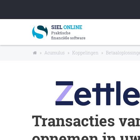
SIEL
ONLINE
Praktische
financiële software
»
Acumulus
»
Koppelingen
»
Betaaloplossing
Transacties v
opnemen in uw