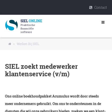
Contact
SIEL
ONLINE
Praktische
financiële
software
»
Werken Bij SIEL
SIEL zoekt medewerker
klantenservice (v/m)
Ons online boekhoudpakket Acumulus wordt door steeds
meer ondernemers gebruikt. Om ons te ondersteunen in de
diensten die wij onze gebruikers bieden, zoeken we een klant-